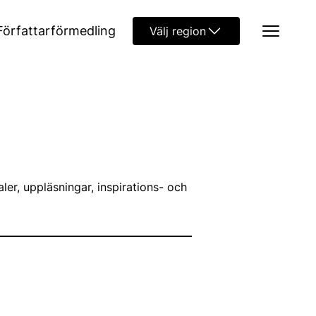
Författarförmedling
Välj region
aler, uppläsningar, inspirations- och