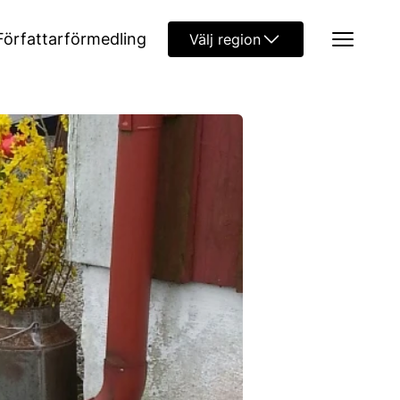
Författarförmedling
Välj region