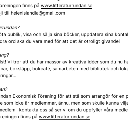
öreningen finns på
www.litteraturrundan.se
l till
helenislandia@gmail.com
urrundan?
 möta publik, visa och sälja sina böcker, uppdatera sina kont
dra ord ska du vara med för att det är otroligt givande!
ang?
st! Vi tror att du har massor av kreativa idéer som du nu h
ar, boksläpp, bokcafé, samarbeten med bibliotek och lokala 
eringar…
dan?
rundan Ekonomisk Förening för att stå som arrangör för e
ttare som icke är medlemmar, ännu, men som skulle kunna vil
medlem –kontakta oss så ser vi om du uppfyller våra medle
reningen finns på
www.litteraturrundan.se