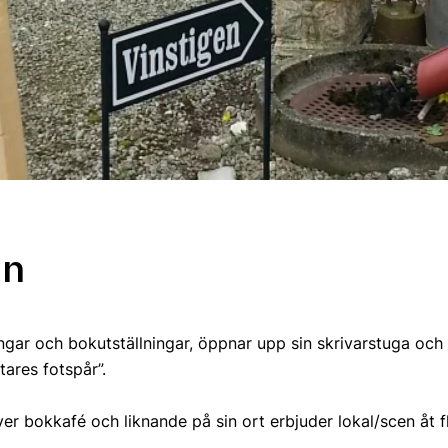
an
gar och bokutställningar, öppnar upp sin skrivarstuga och 
tares fotspår”.
r bokkafé och liknande på sin ort erbjuder lokal/scen åt fl