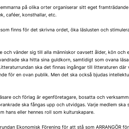
emmarna på olika orter organiserar sitt eget framträdande 
k, caféer, konsthallar, etc.
e som finns för det skrivna ordet, öka läslusten och stimule
e och vänder sig till alla människor oavsett ålder, kön oc
bevandrade ska hitta sina guldkorn, samtidigt som ovana lä
itteraturrundan ska det finnas ingångar till litteraturen där
nde för en ovan publik. Men det ska också bjudas intellekt
eläsare och förlag är egenföretagare, bosatta och verksam
förankrade ska fångas upp och utvidgas. Varje medlem ska st
hans eller hennes roll som kulturskapare.
urrundan Ekonomisk Förening för att stå som ARRANGÖR fö