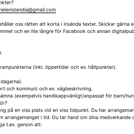
nkter?
helenislandia@gmail.com
ehåller oss rätten att korta i insända texter. Skickar gärna
mmet och en lite längre för Facebook och annan digitalpubl
r.
ampunkterna (inkl. öppettider och ev. hållpunkter).
 dagarna).
 ort och kommun) och ev. vägbeskrivning.
t nämna (exempelvis handikappvänligt/anpassat för barn/hun
ör?
ning på en viss plats vid en viss tidpunkt. Du har arrangem
om arrangemanget i tid. Du tar hand om dina medverkande 
ga t.ex. genom att: