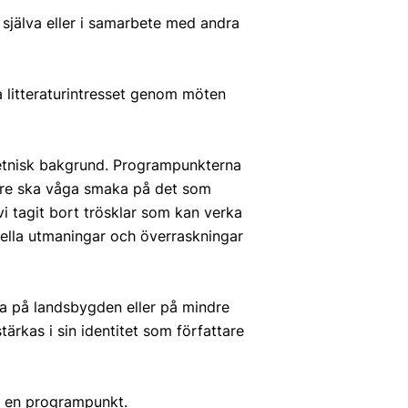
själva eller i samarbete med andra
ra litteraturintresset genom möten
h etnisk bakgrund. Programpunkterna
sare ska våga smaka på det som
 vi tagit bort trösklar som kan verka
uella utmaningar och överraskningar
ma på landsbygden eller på mindre
ärkas i sin identitet som författare
r en programpunkt.