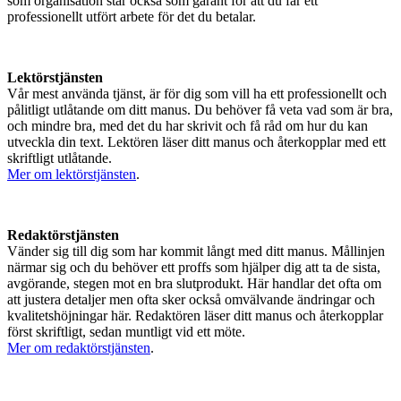
som organisation står också som garant för att du får ett
professionellt utfört arbete för det du betalar.
Lektörstjänsten
Vår mest använda tjänst, är för dig som vill ha ett professionellt och
pålitligt utlåtande om ditt manus. Du behöver få veta vad som är bra,
och mindre bra, med det du har skrivit och få råd om hur du kan
utveckla din text. Lektören läser ditt manus och återkopplar med ett
skriftligt utlåtande.
Mer om lektörstjänsten
.
Redaktörstjänsten
Vänder sig till dig som har kommit långt med ditt manus. Mållinjen
närmar sig och du behöver ett proffs som hjälper dig att ta de sista,
avgörande, stegen mot en bra slutprodukt. Här handlar det ofta om
att justera detaljer men ofta sker också omvälvande ändringar och
kvalitetshöjningar här. Redaktören läser ditt manus och återkopplar
först skriftligt, sedan muntligt vid ett möte.
Mer om redaktörstjänsten
.