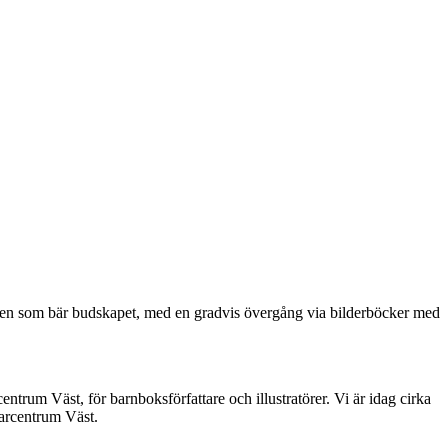
lden som bär budskapet, med en gradvis övergång via bilderböcker med
rum Väst, för barnboksförfattare och illustratörer. Vi är idag cirka
tarcentrum Väst.