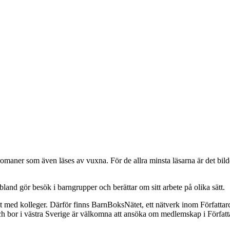
romaner som även läses av vuxna. För de allra minsta läsarna är det bi
and gör besök i barngrupper och berättar om sitt arbete på olika sätt.
ed kolleger. Därför finns BarnBoksNätet, ett nätverk inom Författarcent
ch bor i västra Sverige är välkomna att ansöka om medlemskap i Förfat