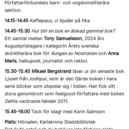
Författarförbundets barn- och ungdomslitterära
sektion.
14.15-14.45
Kaffepaus, vi bjuder på fika
14.45-15.30
Hur blir en bok en älskad gammal bok?
Ett samtal mellan
Tony Samuelsson
, 2024 års
Augustpristagare i kategorin Årets svenska
skönlitterära bok för
Kungen av Nostratien
och
Anna
Maris
, haikupoet, journalist och rektor.
15.30-15.45
Mikael Bergstrand
läser ur sin senaste bok
Ljuset från Jodhpur
, som är den fjärde boken i hans
serie böcker som utspelar sig i Indien. Han fick sitt
stora genombrott som feelgood-författare med boken
Delhis vackraste händer
2011.
15.45-16.00
Tack för idag! med Karin Salmson
Plats:
Hörsalen, Karlskrona Stadsbibliotek