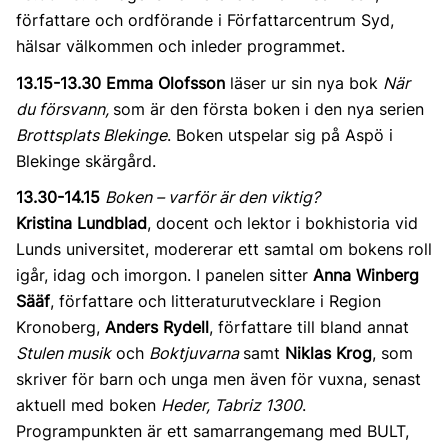
författare och ordförande i Författarcentrum Syd,
hälsar välkommen och inleder programmet.
13.15-13.30 Emma Olofsson
läser ur sin nya bok
När
du försvann,
som är den första boken i den nya serien
Brottsplats Blekinge
. Boken utspelar sig på Aspö i
Blekinge skärgård.
13.30-14.15
Boken – varför är den viktig?
Kristina Lundblad
, docent och lektor i bokhistoria vid
Lunds universitet, modererar ett samtal om bokens roll
igår, idag och imorgon. I panelen sitter
Anna Winberg
Sääf
, författare och litteraturutvecklare i Region
Kronoberg,
Anders Rydell
, författare till bland annat
Stulen musik
och
Boktjuvarna
samt
Niklas Krog
, som
skriver för barn och unga men även för vuxna, senast
aktuell med boken
Heder, Tabriz 1300
.
Programpunkten är ett samarrangemang med BULT,