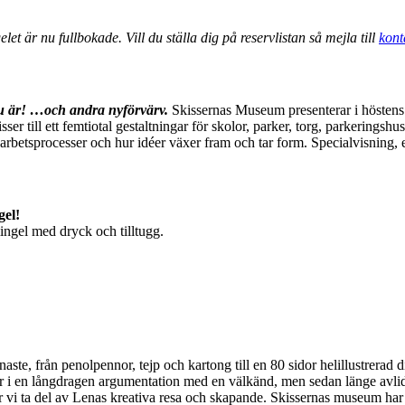
är nu fullbokade. Vill du ställa dig på reservlistan så mejla till
kont
 är! …och andra nyförvärv.
Skissernas Museum presenterar i höstens st
ser till ett femtiotal gestaltningar för skolor, parker, torg, parkeringshu
s arbetsprocesser och hur idéer växer fram och tar form. Specialvisnin
gel!
ingel med dryck och tilltugg.
enaste, från penolpennor, tejp och kartong till en 80 sidor helillustrerad d
 i en långdragen argumentation med en välkänd, men sedan länge avlide
får vi ta del av Lenas kreativa resa och skapande. Skissernas museum har