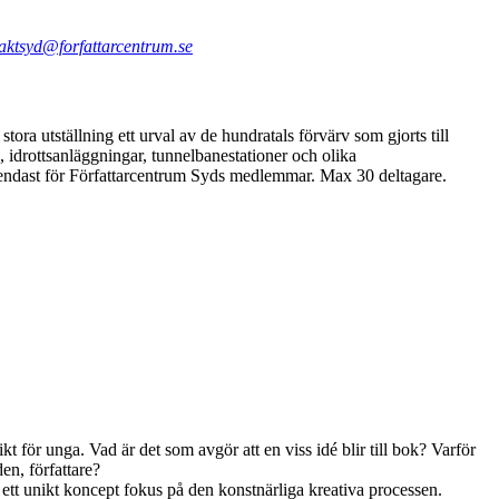
aktsyd@forfattarcentrum.se
ora utställning ett urval av de hundratals förvärv som gjorts till
s, idrottsanläggningar, tunnelbanestationer och olika
g, endast för Författarcentrum Syds medlemmar. Max 30 deltagare.
ikt för unga. Vad är det som avgör att en viss idé blir till bok? Varför
n, författare?
 ett unikt koncept fokus på den konstnärliga kreativa processen.