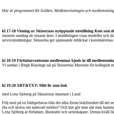
Här är programmet för kvällen. Medlemsvisningen och medlemsmingelet 
kl 17-18 Visning av Skissernas nyöppnade utställning
Kom som du
museets samling de senaste åren. I utställningen visas modeller och skis
serviceinrättningar. Skisserna ger spännande inblickar i konstnärerna
kl 18-19 Författarcentrums medlemmar bjuds in till medlemsmin
Vi samlas i Birgit Rausings sal på Skissernas Museum för kollegialt m
kl 19-20 ART&TXT: Mitt liv som bok
med Lena Sjöberg på Skissernas museum i Lund
Följ med på en bildspelsresa från det allra första bokförsöket till det s
rita och skriva om nattsvart mörker? Och hur gör man när man hamnar
Lena Sjöberg är författare, illustratör och serieskapare. Denna kväll 