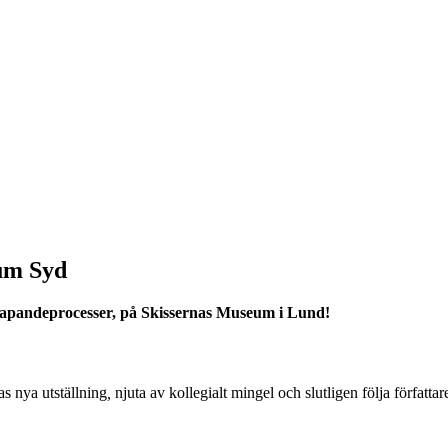
rum Syd
skapandeprocesser, på Skissernas Museum i Lund!
s nya utställning
,
njuta av kollegialt mingel och slutligen följa författa