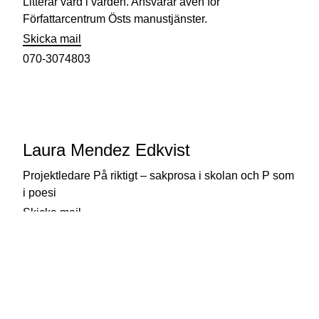
Litterär vård i vården. Ansvarar även för
Författarcentrum Östs manustjänster.
Skicka mail
070-3074803
Laura Mendez Edkvist
Projektledare På riktigt – sakprosa i skolan och P som
i poesi
Skicka mail
072-2358331