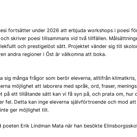
esi fortsätter under 2026 att erbjuda workshops i poesi för
 och skriver poesi tillsammans vid två tillfällen. Målsättning
lekfullt och prestigelöst sätt. Projektet vänder sig till sk
n andra regioner i Öst är välkomna att boka.
sig många frågor som berör eleverna, alltifrån klimatkris, 
verna möjlighet att laborera med språk, ord, fraser, menin
 på ett tillåtande sätt kan vi få syn på, och prata om, hur
eller fel. Detta kan inge eleverna självförtroende och mod 
nte ger möjlighet till.
d poeten Erik Lindman Mata när han besökte Elinsborgssko