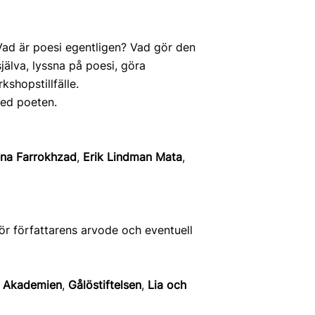
Vad är poesi egentligen? Vad gör den
jälva, lyssna på poesi, göra
kshopstillfälle.
med poeten.
na Farrokhzad
,
Erik Lindman Mata
,
ör författarens arvode och eventuell
 Akademien
,
Gålöstiftelsen
,
Lia och