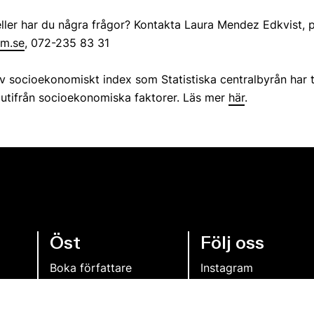
t eller har du några frågor? Kontakta Laura Mendez Edkvist, 
um.se
, 072-235 83 31
 av socioekonomiskt index som Statistiska centralbyrån har 
 utifrån socioekonomiska faktorer. Läs mer
här
.
Öst
Följ oss
Boka författare
Instagram
Bli medlem
Facebook
Om oss