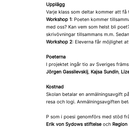
Upplägg
Varje klass som deltar kommer att få
Workshop 1
: Poeten kommer tillsamma
med oss? Kan vem som helst bli poet? E
skrivövningar tillsammans m.m. Sedan f
Workshop 2
: Eleverna får möjlighet 
Poeterna
I projektet ingår tio av Sveriges främ
Jörgen Gassilevskij
,
Kajsa Sundin
,
Liz
Kostnad
Skolan betalar en anmälningsavgift på
resa och logi. Anmälningsavgiften be
P som i poesi genomförs med stöd f
Erik von Sydows stiftelse
och
Region