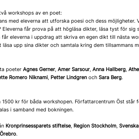
 två workshops av en poet:
ns med eleverna att utforska poesi och dess möjligheter. 
leverna får prova på att högläsa dikter, läsa tyst för sig s
år eleverna i uppdrag att skriva en egen dikt till nästa wor
att läsa upp sina dikter och samtala kring dem tillsammans 
sta poeter
Agnes Gerner
,
Amer Sarsour
,
Anna Hallberg
,
Athe
ette Romero Niknami
,
Petter Lindgren
och
Sara Berg
.
 1500 kr för båda workshopen. Författarcentrum Öst står f
talas i samband med bokningen.
rån
Kronprinsessparets stiftelse
,
Region Stockholm
,
Svenska
 Örebro
.