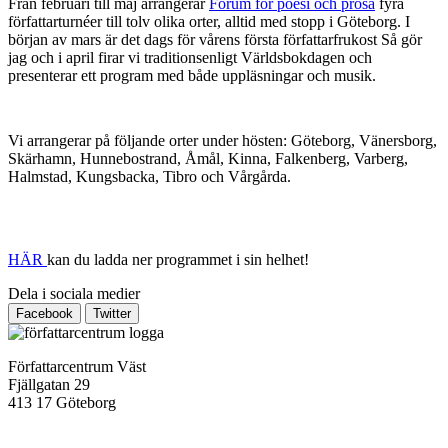
Från februari till maj arrangerar
Forum för poesi och prosa
fyra
författarturnéer till tolv olika orter, alltid med stopp i Göteborg. I
början av mars är det dags för vårens första författarfrukost Så gör
jag och i april firar vi traditionsenligt Världsbokdagen och
presenterar ett program med både uppläsningar och musik.
Vi arrangerar på följande orter under hösten: Göteborg, Vänersborg,
Skärhamn, Hunnebostrand, Åmål, Kinna, Falkenberg, Varberg,
Halmstad, Kungsbacka, Tibro och Vårgårda.
HÄR
kan du ladda ner programmet i sin helhet!
Dela i sociala medier
Facebook
Twitter
Författarcentrum Väst
Fjällgatan 29
413 17 Göteborg