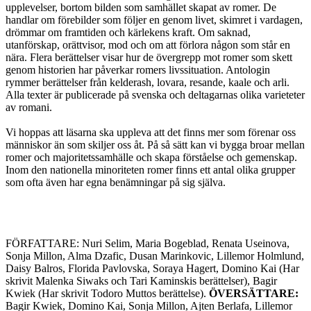
upplevelser, bortom bilden som samhället skapat av romer. De
handlar om förebilder som följer en genom livet, skimret i vardagen,
drömmar om framtiden och kärlekens kraft. Om saknad,
utanförskap, orättvisor, mod och om att förlora någon som står en
nära. Flera berättelser visar hur de övergrepp mot romer som skett
genom historien har påverkar romers livssituation. Antologin
rymmer berättelser från kelderash, lovara, resande, kaale och arli.
Alla texter är publicerade på svenska och deltagarnas olika varieteter
av romani.
Vi hoppas att läsarna ska uppleva att det finns mer som förenar oss
människor än som skiljer oss åt. På så sätt kan vi bygga broar mellan
romer och majoritetssamhälle och skapa förståelse och gemenskap.
Inom den nationella minoriteten romer finns ett antal olika grupper
som ofta även har egna benämningar på sig själva.
FÖRFATTARE: Nuri Selim, Maria Bogeblad, Renata Useinova,
Sonja Millon, Alma Dzafic, Dusan Marinkovic, Lillemor Holmlund,
Daisy Balros, Florida Pavlovska, Soraya Hagert, Domino Kai (Har
skrivit Malenka Siwaks och Tari Kaminskis berättelser), Bagir
Kwiek (Har skrivit Todoro Muttos berättelse).
ÖVERSÄTTARE:
Bagir Kwiek, Domino Kai, Sonja Millon, Ajten Berlafa, Lillemor