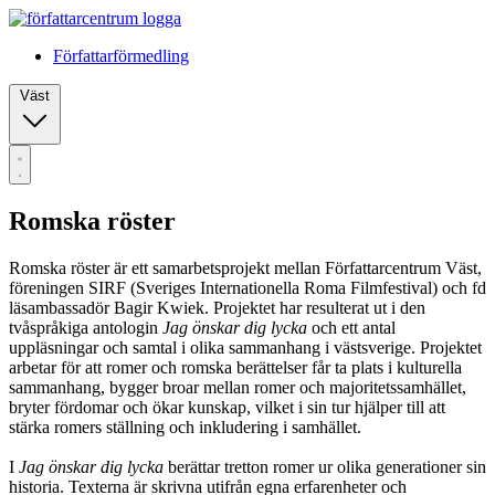
Författarförmedling
Väst
Romska röster
Romska röster är ett samarbetsprojekt mellan Författarcentrum Väst,
föreningen SIRF (Sveriges Internationella Roma Filmfestival) och fd
läsambassadör Bagir Kwiek. Projektet har resulterat ut i den
tvåspråkiga antologin
Jag önskar dig lycka
och ett antal
uppläsningar och samtal i olika sammanhang i västsverige. Projektet
arbetar för att romer och romska berättelser får ta plats i kulturella
sammanhang, bygger broar mellan romer och majoritetssamhället,
bryter fördomar och ökar kunskap, vilket i sin tur hjälper till att
stärka romers ställning och inkludering i samhället.
I
Jag önskar dig lycka
berättar tretton romer ur olika generationer sin
historia. Texterna är skrivna utifrån egna erfarenheter och