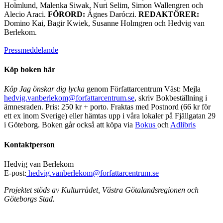
Holmlund, Malenka Siwak, Nuri Selim, Simon Wallengren och
Alecio Araci.
FÖRORD:
Ágnes Daróczi.
REDAKTÖRER:
Domino Kai, Bagir Kwiek, Susanne Holmgren och Hedvig van
Berlekom.
Pressmeddelande
Köp boken här
Köp Jag önskar dig lycka
genom Författarcentrum Väst: Mejla
hedvig.vanberlekom@forfattarcentrum.se
, skriv Bokbeställning i
ämnesraden. Pris: 250 kr + porto. Fraktas med Postnord (66 kr för
ett ex inom Sverige) eller hämtas upp i våra lokaler på Fjällgatan 29
i Göteborg. Boken går också att köpa via
Bokus
och
Adlibris
Kontaktperson
Hedvig van Berlekom
E-post:
hedvig.vanberlekom@forfattarcentrum.se
Projektet stöds av Kulturrådet, Västra Götalandsregionen och
Göteborgs Stad.